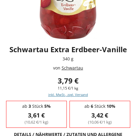
Schwartau Extra Erdbeer-Vanille
340 g
von
Schwartau
3,79 €
11,15 €/1 kg
inkl. MwSt., zzgl. Versand
Staffelpreise - Mengenrabatt
ab
3
Stück
5%
ab
6
Stück
10%
3,61 €
3,42 €
(10,62 €/1 kg)
(10,06 €/1 kg)
DETAILS / NÄHRWERTE / ZUTATEN UND ALLERGENE