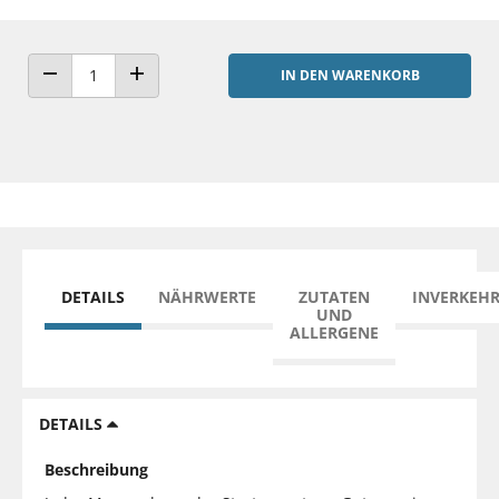
IN DEN WARENKORB
ANZAHL VERRINGERN
ANZAHL ERHÖHEN
DETAILS
NÄHRWERTE
ZUTATEN
INVERKEH
UND
ALLERGENE
DETAILS
Beschreibung