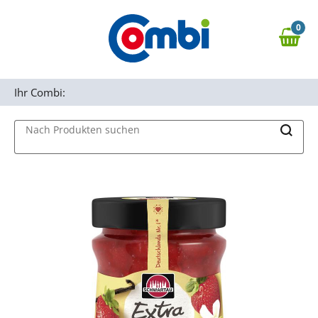
Zum Hauptinhalt springen
0
Zur Navigation springen
0,00 €
MAIN MENU
Zur Suche springen
Ihr Combi:
Nach Produkten suchen