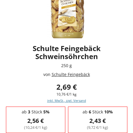
Schulte Feingebäck
Schweinsöhrchen
250 g
von
Schulte Feingebäck
2,69 €
10,76 €/1 kg
inkl. MwSt., zzgl. Versand
Staffelpreise - Mengenrabatt
ab
3
Stück
5%
ab
6
Stück
10%
2,56 €
2,43 €
(10,24 €/1 kg)
(9,72 €/1 kg)