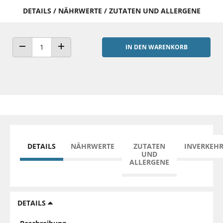
DETAILS / NÄHRWERTE / ZUTATEN UND ALLERGENE
IN DEN WARENKORB
ANZAHL VERRINGERN
ANZAHL ERHÖHEN
DETAILS
NÄHRWERTE
ZUTATEN
INVERKEH
UND
ALLERGENE
DETAILS