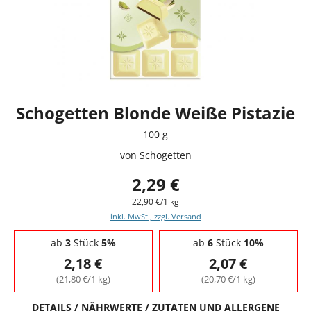
Schogetten Blonde Weiße Pistazie
100 g
von
Schogetten
2,29 €
22,90 €/1 kg
inkl. MwSt., zzgl. Versand
Staffelpreise - Mengenrabatt
ab
3
Stück
5%
ab
6
Stück
10%
2,18 €
2,07 €
(21,80 €/1 kg)
(20,70 €/1 kg)
DETAILS / NÄHRWERTE / ZUTATEN UND ALLERGENE