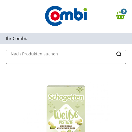
Zum Hauptinhalt springen
0
Zur Navigation springen
0,00 €
MAIN MENU
Zur Suche springen
Ihr Combi:
Nach Produkten suchen