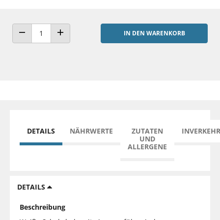
IN DEN WARENKORB
ANZAHL VERRINGERN
ANZAHL ERHÖHEN
DETAILS
NÄHRWERTE
ZUTATEN
INVERKEH
UND
ALLERGENE
DETAILS
Beschreibung