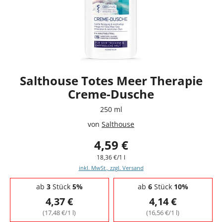
Salthouse Totes Meer Therapie
Creme-Dusche
250 ml
von
Salthouse
4,59 €
18,36 €/1 l
inkl. MwSt., zzgl. Versand
Staffelpreise - Mengenrabatt
ab
3
Stück
5%
ab
6
Stück
10%
4,37 €
4,14 €
(17,48 €/1 l)
(16,56 €/1 l)