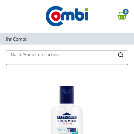
Zum Hauptinhalt springen
0
Zur Navigation springen
0,00 €
MAIN MENU
Zur Suche springen
Ihr Combi:
Nach Produkten suchen