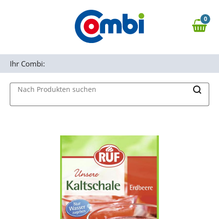
Zum Hauptinhalt springen
0
Zur Navigation springen
0,00 €
MAIN MENU
Zur Suche springen
Ihr Combi:
Nach Produkten suchen