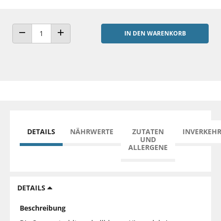
IN DEN WARENKORB
ANZAHL VERRINGERN
ANZAHL ERHÖHEN
DETAILS
NÄHRWERTE
ZUTATEN
INVERKEH
UND
ALLERGENE
DETAILS
Beschreibung