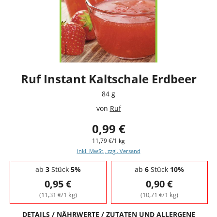
Ruf Instant Kaltschale Erdbeer
84 g
von
Ruf
0,99 €
11,79 €/1 kg
inkl. MwSt., zzgl. Versand
Staffelpreise - Mengenrabatt
ab
3
Stück
5%
ab
6
Stück
10%
0,95 €
0,90 €
(11,31 €/1 kg)
(10,71 €/1 kg)
DETAILS / NÄHRWERTE / ZUTATEN UND ALLERGENE