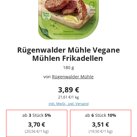
Rügenwalder Mühle Vegane
Mühlen Frikadellen
180 g
von
Rügenwalder Mühle
3,89 €
21,61 €/1 kg
inkl. MwSt., zzgl. Versand
Staffelpreise - Mengenrabatt
ab
3
Stück
5%
ab
6
Stück
10%
3,70 €
3,51 €
(20,56 €/1 kg)
(19,50 €/1 kg)