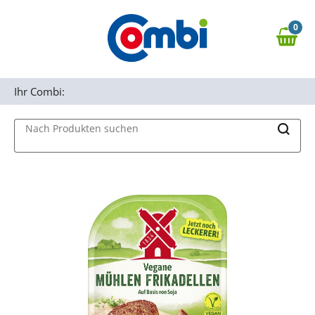
Zum Hauptinhalt springen
0
Zur Navigation springen
0,00 €
MAIN MENU
Zur Suche springen
Ihr Combi:
Nach Produkten suchen