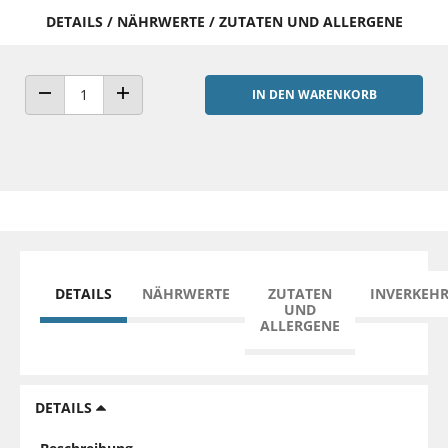
DETAILS / NÄHRWERTE / ZUTATEN UND ALLERGENE
IN DEN WARENKORB
ANZAHL VERRINGERN
ANZAHL ERHÖHEN
DETAILS
NÄHRWERTE
ZUTATEN
INVERKEH
UND
ALLERGENE
DETAILS