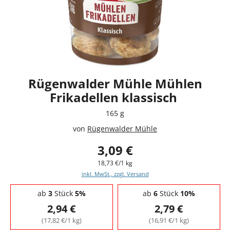
Rügenwalder Mühle Mühlen
Frikadellen klassisch
165 g
von
Rügenwalder Mühle
3,09 €
18,73 €/1 kg
inkl. MwSt., zzgl. Versand
Staffelpreise - Mengenrabatt
ab
3
Stück
5%
ab
6
Stück
10%
2,94 €
2,79 €
(17,82 €/1 kg)
(16,91 €/1 kg)