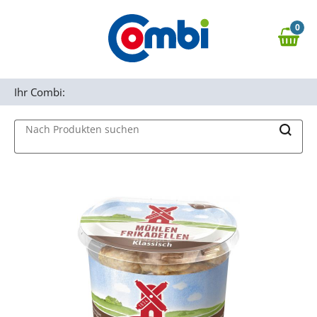
Zum Hauptinhalt springen
0
Zur Navigation springen
0,00 €
MAIN MENU
Zur Suche springen
Ihr Combi:
Nach Produkten suchen