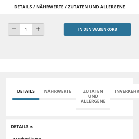
DETAILS / NÄHRWERTE / ZUTATEN UND ALLERGENE
IN DEN WARENKORB
ANZAHL VERRINGERN
ANZAHL ERHÖHEN
DETAILS
NÄHRWERTE
ZUTATEN
INVERKEH
UND
ALLERGENE
DETAILS