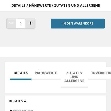
DETAILS / NÄHRWERTE / ZUTATEN UND ALLERGENE
IN DEN WARENKORB
ANZAHL VERRINGERN
ANZAHL ERHÖHEN
DETAILS
NÄHRWERTE
ZUTATEN
INVERKEH
UND
ALLERGENE
DETAILS