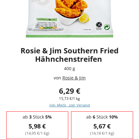
Rosie & Jim Southern Fried
Hähnchenstreifen
400 g
von
Rosie & Jim
6,29 €
15,73 €/1 kg
inkl. MwSt., zzgl. Versand
Staffelpreise - Mengenrabatt
ab
3
Stück
5%
ab
6
Stück
10%
5,98 €
5,67 €
(14,95 €/1 kg)
(14,18 €/1 kg)