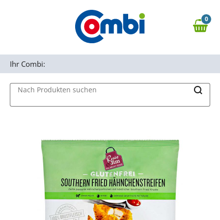
Zum Hauptinhalt springen
0
Zur Navigation springen
0,00 €
MAIN MENU
Zur Suche springen
Ihr Combi:
Nach Produkten suchen