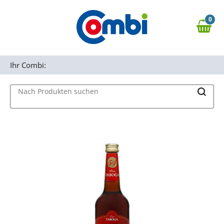
Zum Hauptinhalt springen
0
Zur Navigation springen
0,00 €
MAIN MENU
Zur Suche springen
Ihr Combi:
Nach Produkten suchen