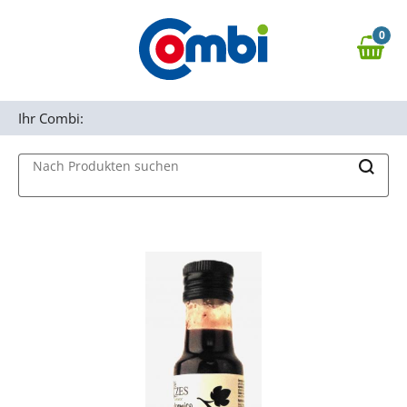
Zum Hauptinhalt springen
0
Zur Navigation springen
0,00 €
MAIN MENU
Zur Suche springen
Ihr Combi:
Nach Produkten suchen