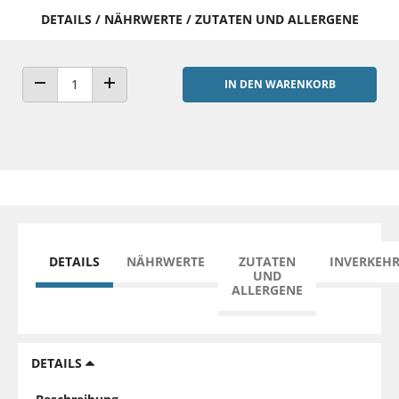
DETAILS / NÄHRWERTE / ZUTATEN UND ALLERGENE
IN DEN WARENKORB
ANZAHL VERRINGERN
ANZAHL ERHÖHEN
DETAILS
NÄHRWERTE
ZUTATEN
INVERKEH
UND
ALLERGENE
DETAILS