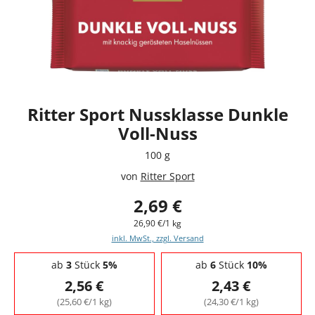
Ritter Sport Nussklasse Dunkle
Voll-Nuss
100 g
von
Ritter Sport
2,69 €
26,90 €/1 kg
inkl. MwSt., zzgl. Versand
Staffelpreise - Mengenrabatt
ab
3
Stück
5%
ab
6
Stück
10%
2,56 €
2,43 €
(25,60 €/1 kg)
(24,30 €/1 kg)