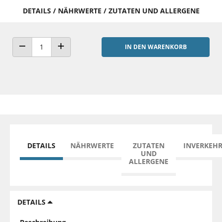
DETAILS / NÄHRWERTE / ZUTATEN UND ALLERGENE
IN DEN WARENKORB
ANZAHL VERRINGERN
ANZAHL ERHÖHEN
DETAILS
NÄHRWERTE
ZUTATEN
INVERKEH
UND
ALLERGENE
DETAILS