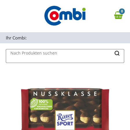
Zum Hauptinhalt springen
0
Zur Navigation springen
0,00 €
MAIN MENU
Zur Suche springen
Ihr Combi:
Nach Produkten suchen