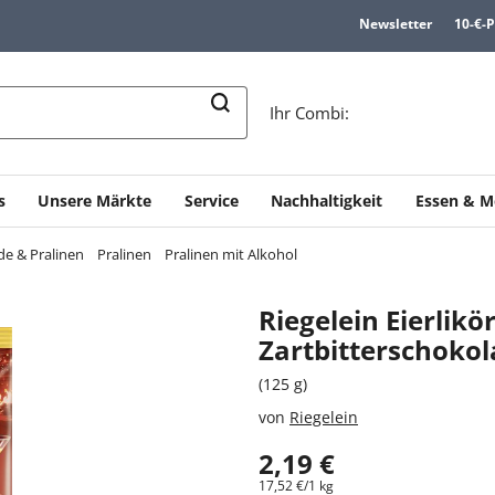
Newsletter
10-€-
n
Ihr Combi:
s
Unsere Märkte
Service
Nachhaltigkeit
Essen & M
e & Pralinen
Pralinen
Pralinen mit Alkohol
Riegelein Eierlikö
Zartbitterschoko
(125 g)
von
Riegelein
2,19 €
17,52 €/1 kg