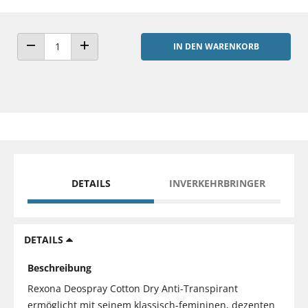
IN DEN WARENKORB
ANZAHL VERRINGERN
ANZAHL ERHÖHEN
DETAILS
INVERKEHRBRINGER
DETAILS
Beschreibung
Rexona Deospray Cotton Dry Anti-Transpirant
ermöglicht mit seinem klassisch-femininen, dezenten