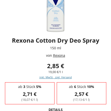
Rexona Cotton Dry Deo Spray
150 ml
von
Rexona
2,85 €
19,00 €/1 l
inkl. MwSt., zzgl. Versand
Staffelpreise - Mengenrabatt
ab
3
Stück
5%
ab
6
Stück
10%
2,71 €
2,57 €
(18,07 €/1 l)
(17,13 €/1 l)
DETAILS