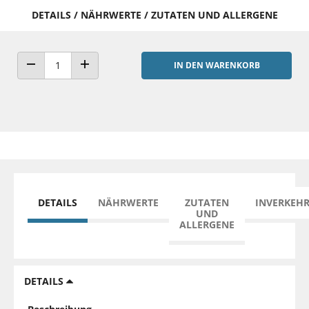
DETAILS / NÄHRWERTE / ZUTATEN UND ALLERGENE
IN DEN WARENKORB
ANZAHL VERRINGERN
ANZAHL ERHÖHEN
DETAILS
NÄHRWERTE
ZUTATEN
INVERKEH
UND
ALLERGENE
DETAILS