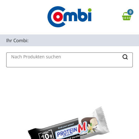
Zum Hauptinhalt springen
0
Zur Navigation springen
0,00 €
MAIN MENU
Zur Suche springen
Ihr Combi:
Nach Produkten suchen