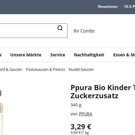
Newsletter
10-€-
n
Ihr Combi:
s
Unsere Märkte
Service
Nachhaltigkeit
Essen & M
enf & Saucen
Pastasaucen & Pestos
Nudel-Saucen
Ppura Bio Kinder
Zuckerzusatz
340 g
von
PPURA
3,29 €
9,68 €/1 kg