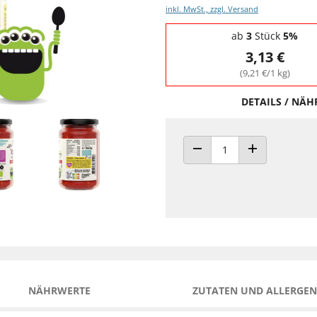
inkl. MwSt., zzgl. Versand
Staffelpreise - Mengenrabatt
ab
3
Stück
5%
3,13 €
(9,21 €/1 kg)
DETAILS / NÄ
ANZAHL VERRINGERN
ANZAHL ERHÖH
NÄHRWERTE
ZUTATEN UND ALLERGEN