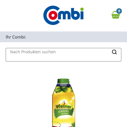
Zum Hauptinhalt springen
0
Zur Navigation springen
0,00 €
MAIN MENU
Zur Suche springen
Ihr Combi:
Nach Produkten suchen