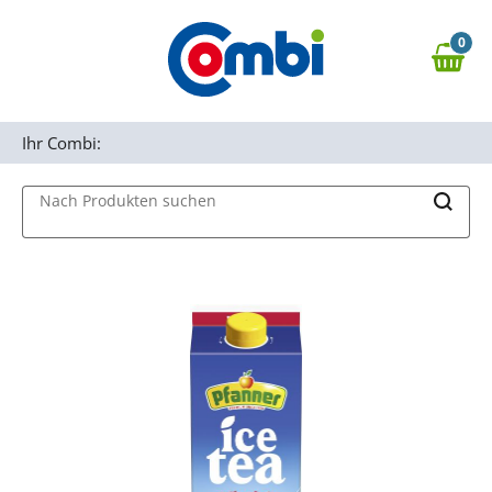
Zum Hauptinhalt springen
0
Zur Navigation springen
0,00 €
MAIN MENU
Zur Suche springen
Ihr Combi:
Nach Produkten suchen