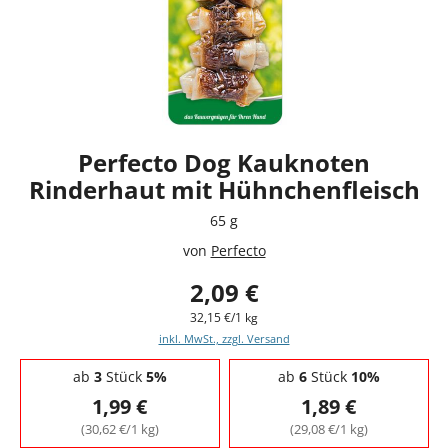
Perfecto Dog Kauknoten
Rinderhaut mit Hühnchenfleisch
65 g
von
Perfecto
2,09 €
32,15 €/1 kg
inkl. MwSt., zzgl. Versand
Staffelpreise - Mengenrabatt
ab
3
Stück
5%
ab
6
Stück
10%
1,99 €
1,89 €
(30,62 €/1 kg)
(29,08 €/1 kg)