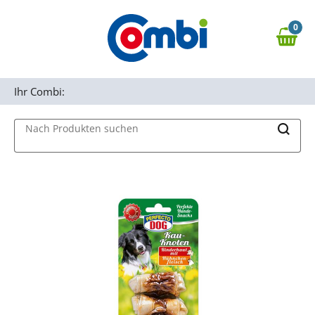
Zum Hauptinhalt springen
0
Zur Navigation springen
0,00 €
MAIN MENU
Zur Suche springen
Ihr Combi:
Nach Produkten suchen