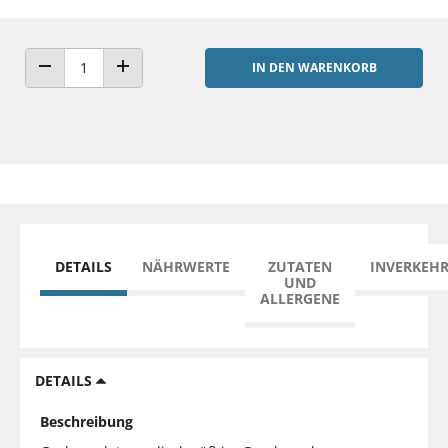
IN DEN WARENKORB
ANZAHL VERRINGERN
ANZAHL ERHÖHEN
DETAILS
NÄHRWERTE
ZUTATEN
INVERKEH
UND
ALLERGENE
DETAILS
Beschreibung