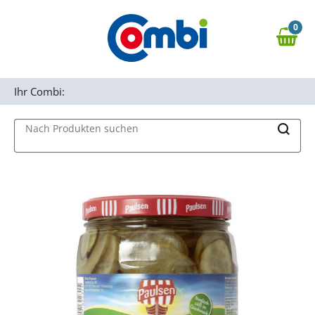
Zum Hauptinhalt springen
0
Zur Navigation springen
0,00 €
MAIN MENU
Zur Suche springen
Ihr Combi:
Nach Produkten suchen