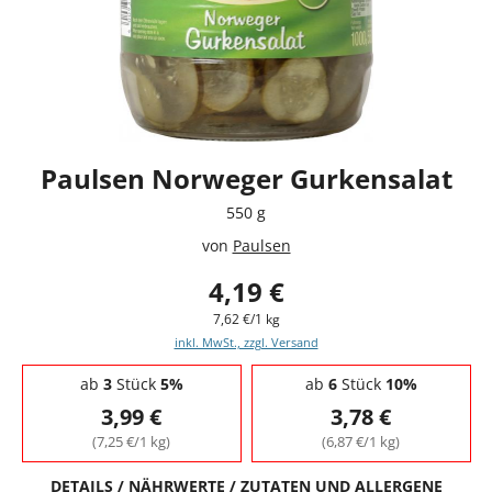
Paulsen Norweger Gurkensalat
550 g
von
Paulsen
4,19 €
7,62 €/1 kg
inkl. MwSt., zzgl. Versand
Staffelpreise - Mengenrabatt
ab
3
Stück
5%
ab
6
Stück
10%
3,99 €
3,78 €
(7,25 €/1 kg)
(6,87 €/1 kg)
DETAILS / NÄHRWERTE / ZUTATEN UND ALLERGENE