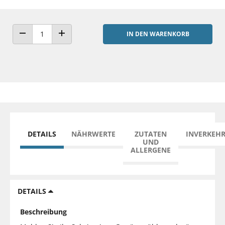
IN DEN WARENKORB
ANZAHL VERRINGERN
ANZAHL ERHÖHEN
DETAILS
NÄHRWERTE
ZUTATEN
INVERKEH
UND
ALLERGENE
DETAILS
Beschreibung