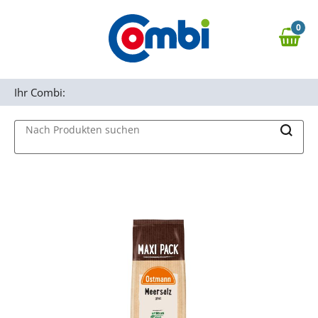
Zum Hauptinhalt springen
0
Zur Navigation springen
0,00 €
MAIN MENU
Zur Suche springen
Ihr Combi:
Nach Produkten suchen