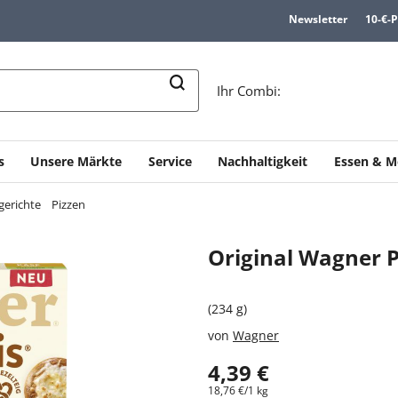
Newsletter
10-€-
n
Ihr Combi:
s
Unsere Märkte
Service
Nachhaltigkeit
Essen & M
gerichte
Pizzen
Original Wagner P
(234 g)
von
Wagner
4,39 €
18,76 €/1 kg