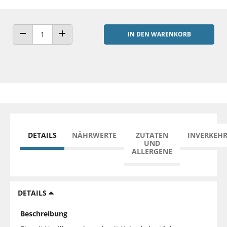
IN DEN WARENKORB
ANZAHL VERRINGERN
ANZAHL ERHÖHEN
DETAILS
NÄHRWERTE
ZUTATEN
INVERKEH
UND
ALLERGENE
DETAILS
Beschreibung