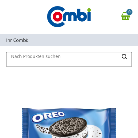
Zum Hauptinhalt springen
0
Zur Navigation springen
0,00 €
MAIN MENU
Zur Suche springen
Ihr Combi:
Nach Produkten suchen