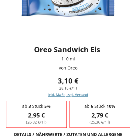
Oreo Sandwich Eis
110 ml
von
Oreo
3,10 €
28,18 €/1 l
inkl. MwSt., zzgl. Versand
Staffelpreise - Mengenrabatt
ab
3
Stück
5%
ab
6
Stück
10%
2,95 €
2,79 €
(26,82 €/1 l)
(25,36 €/1 l)
DETAILS / NÄHRWERTE / ZUTATEN UND ALLERGENE