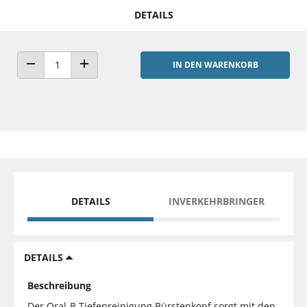
DETAILS
IN DEN WARENKORB
ANZAHL VERRINGERN
ANZAHL ERHÖHEN
DETAILS
INVERKEHRBRINGER
DETAILS
Beschreibung
Der Oral-B Tiefenreinigung Bürstenkopf sorgt mit den