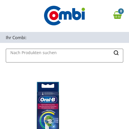
Zum Hauptinhalt springen
0
Zur Navigation springen
0,00 €
MAIN MENU
Zur Suche springen
Ihr Combi:
Nach Produkten suchen