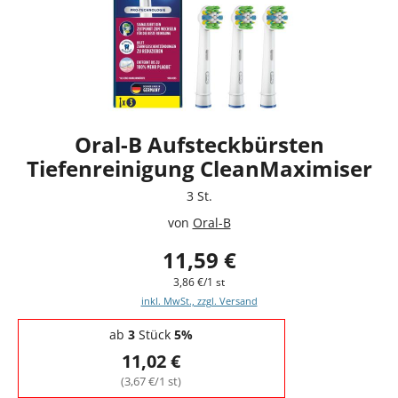
Oral-B Aufsteckbürsten
Tiefenreinigung CleanMaximiser
3 St.
von
Oral-B
11,59 €
3,86 €/1 st
inkl. MwSt., zzgl. Versand
Staffelpreise - Mengenrabatt
ab
3
Stück
5%
11,02 €
(3,67 €/1 st)