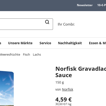
Newsletter
10-€-
n
Ihr Combi:
s
Unsere Märkte
Service
Nachhaltigkeit
Essen & M
 Meeresfrüchte
Fisch
Lachs
Norfisk Gravadlac
Sauce
150 g
von
Norfisk
4,59 €
30,60 €/1 kg