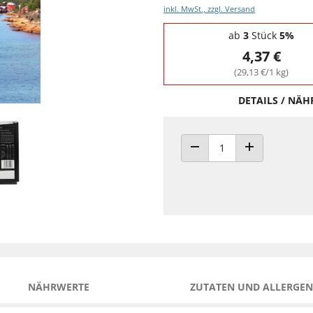
inkl. MwSt., zzgl. Versand
Staffelpreise - Mengenrabatt
ab
3
Stück
5%
4,37 €
(29,13 €/1 kg)
DETAILS / NÄ
ANZAHL VERRINGERN
ANZAHL ERHÖH
NÄHRWERTE
ZUTATEN UND ALLERGEN