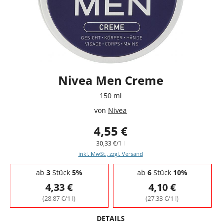
Nivea Men Creme
150 ml
von
Nivea
4,55 €
30,33 €/1 l
inkl. MwSt., zzgl. Versand
Staffelpreise - Mengenrabatt
ab
3
Stück
5%
ab
6
Stück
10%
4,33 €
4,10 €
(28,87 €/1 l)
(27,33 €/1 l)
DETAILS