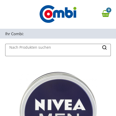
Zum Hauptinhalt springen
0
Zur Navigation springen
0,00 €
MAIN MENU
Zur Suche springen
Ihr Combi:
Nach Produkten suchen