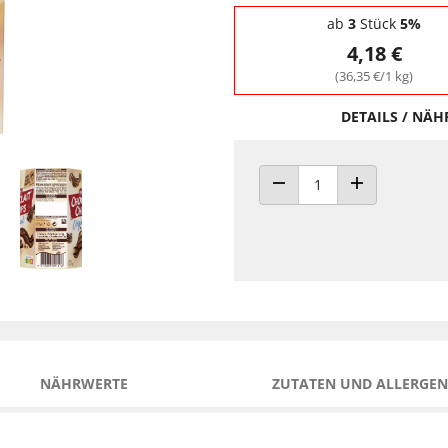
Staffelpreise - Mengenrabatt
ab
3
Stück
5%
4,18 €
(36,35 €/1 kg)
DETAILS / NÄ
ANZAHL VERRINGERN
ANZAHL ERHÖH
NÄHRWERTE
ZUTATEN UND ALLERGEN