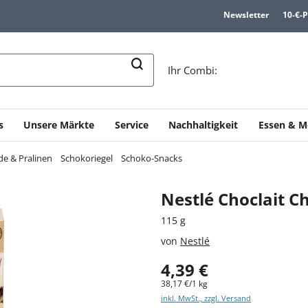
Newsletter
10-€-
n
Ihr Combi:
s
Unsere Märkte
Service
Nachhaltigkeit
Essen & M
e & Pralinen
Schokoriegel
Schoko-Snacks
Nestlé Choclait Ch
115 g
von
Nestlé
4,39 €
38,17 €/1 kg
inkl. MwSt., zzgl. Versand