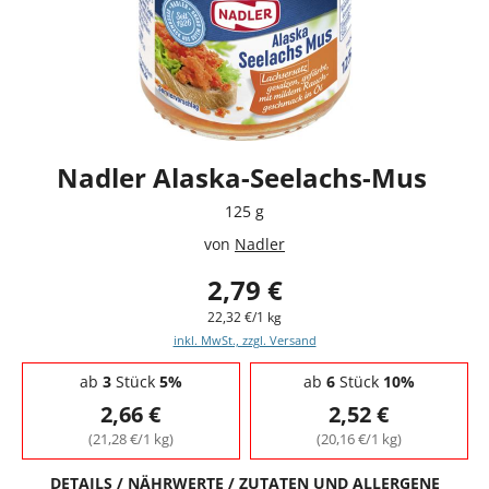
Nadler Alaska-Seelachs-Mus
125 g
von
Nadler
2,79 €
22,32 €/1 kg
inkl. MwSt., zzgl. Versand
Staffelpreise - Mengenrabatt
ab
3
Stück
5%
ab
6
Stück
10%
2,66 €
2,52 €
(21,28 €/1 kg)
(20,16 €/1 kg)
DETAILS / NÄHRWERTE / ZUTATEN UND ALLERGENE