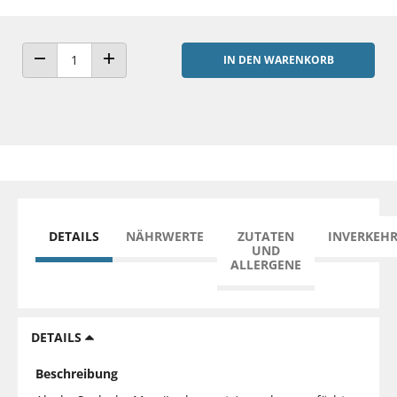
IN DEN WARENKORB
ANZAHL VERRINGERN
ANZAHL ERHÖHEN
DETAILS
NÄHRWERTE
ZUTATEN
INVERKEH
UND
ALLERGENE
DETAILS
Beschreibung