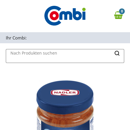
Zum Hauptinhalt springen
0
Zur Navigation springen
0,00 €
MAIN MENU
Zur Suche springen
Ihr Combi:
Nach Produkten suchen