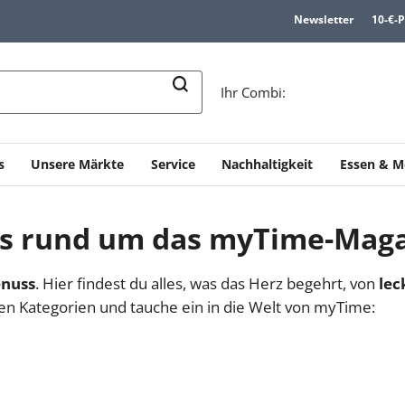
Newsletter
10-€-
n
Ihr Combi:
s
Unsere Märkte
Service
Nachhaltigkeit
Essen & M
es rund um das myTime-Maga
nuss
. Hier findest du alles, was das Herz begehrt, von
lec
en Kategorien und tauche ein in die Welt von myTime: