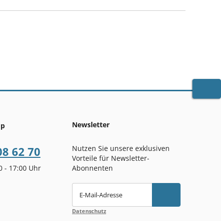
WARE
Newsletter
op
Nutzen Sie unsere exklusiven
08 62 70
Vorteile für Newsletter-
00 - 17:00 Uhr
Abonnenten
E-Mail-Adresse
Datenschutz