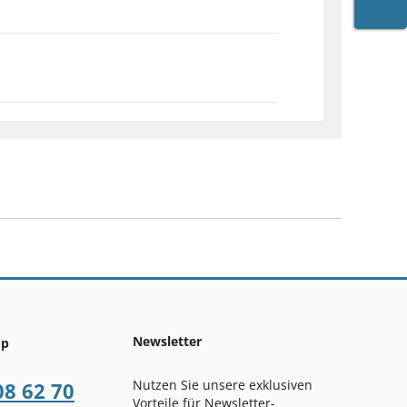
WARE
Newsletter
op
Nutzen Sie unsere exklusiven
08 62 70
Vorteile für Newsletter-