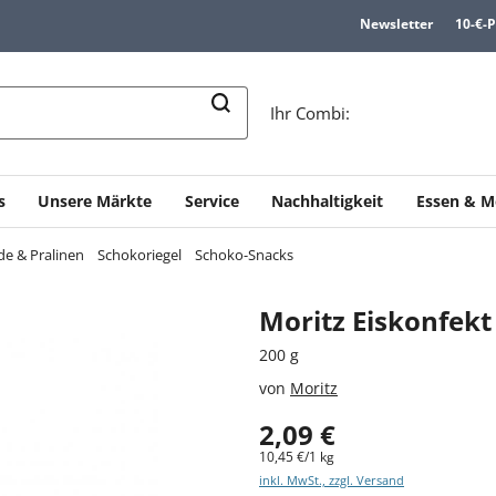
Newsletter
10-€-
n
Ihr Combi:
s
Unsere Märkte
Service
Nachhaltigkeit
Essen & M
e & Pralinen
Schokoriegel
Schoko-Snacks
Moritz Eiskonfekt
200 g
von
Moritz
2,09 €
10,45 €/1 kg
inkl. MwSt., zzgl. Versand