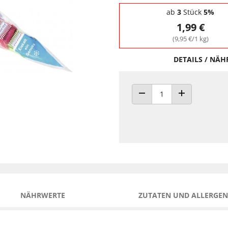
Staffelpreise - Mengenrabatt
ab
3
Stück
5%
1,99 €
(9,95 €/1 kg)
DETAILS / NÄ
ANZAHL VERRINGERN
ANZAHL ERHÖH
NÄHRWERTE
ZUTATEN UND ALLERGEN