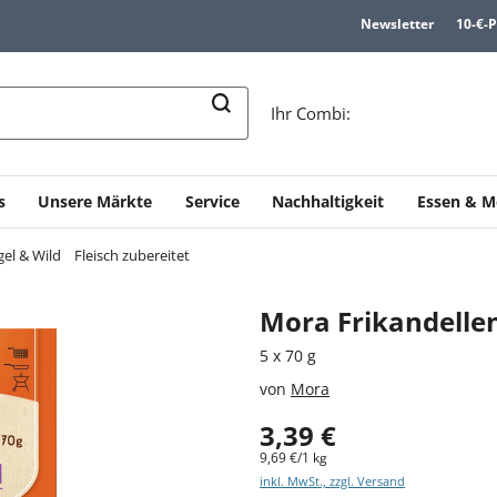
Newsletter
10-€-
n
Ihr Combi:
s
Unsere Märkte
Service
Nachhaltigkeit
Essen & M
gel & Wild
Fleisch zubereitet
Mora Frikandelle
5 x 70 g
von
Mora
3,39 €
9,69 €/1 kg
inkl. MwSt., zzgl. Versand