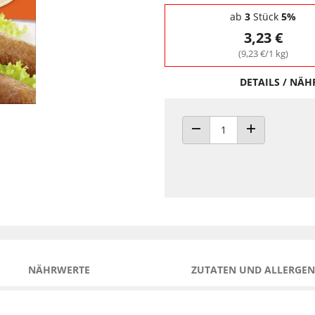
Staffelpreise - Mengenrabatt
ab
3
Stück
5%
3,23 €
(9,23 €/1 kg)
DETAILS / NÄ
ANZAHL VERRINGERN
ANZAHL ERHÖH
NÄHRWERTE
ZUTATEN UND ALLERGEN