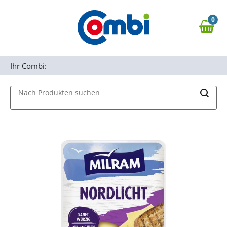
Zum Hauptinhalt springen
0
Zur Navigation springen
0,00 €
MAIN MENU
Zur Suche springen
Ihr Combi:
Nach Produkten suchen