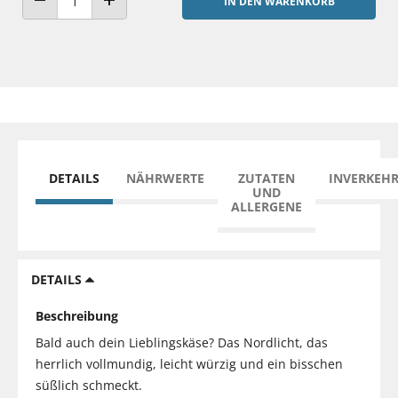
IN DEN WARENKORB
ANZAHL VERRINGERN
ANZAHL ERHÖHEN
DETAILS
NÄHRWERTE
ZUTATEN
INVERKEH
UND
ALLERGENE
DETAILS
Beschreibung
Bald auch dein Lieblingskäse? Das Nordlicht, das
herrlich vollmundig, leicht würzig und ein bisschen
süßlich schmeckt.