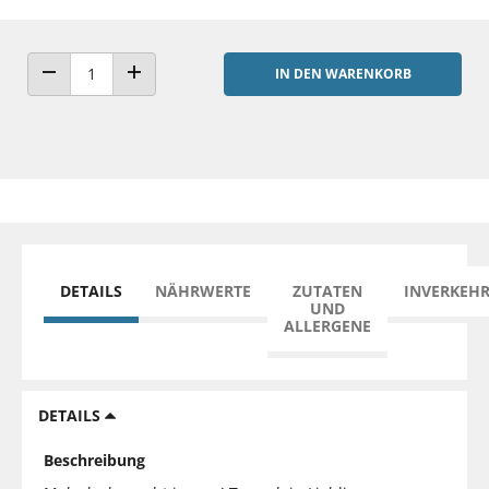
IN DEN WARENKORB
ANZAHL VERRINGERN
ANZAHL ERHÖHEN
DETAILS
NÄHRWERTE
ZUTATEN
INVERKEH
UND
ALLERGENE
DETAILS
Beschreibung