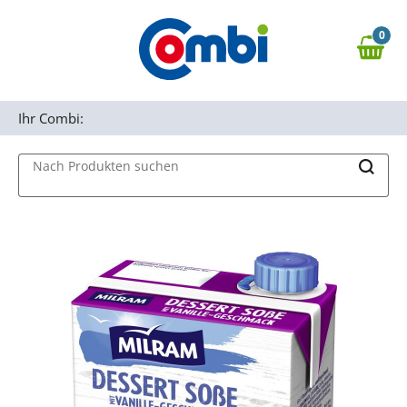
Zum Hauptinhalt springen
0
Zur Navigation springen
0,00 €
MAIN MENU
Zur Suche springen
Ihr Combi:
Nach Produkten suchen