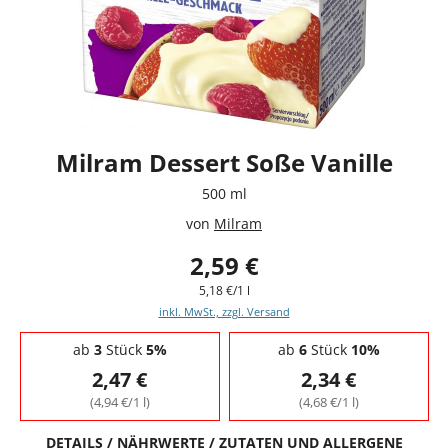
Milram Dessert Soße Vanille
500 ml
von
Milram
2,59 €
5,18 €/1 l
inkl. MwSt., zzgl. Versand
Staffelpreise - Mengenrabatt
ab
3
Stück
5%
ab
6
Stück
10%
2,47 €
2,34 €
(4,94 €/1 l)
(4,68 €/1 l)
DETAILS / NÄHRWERTE / ZUTATEN UND ALLERGENE