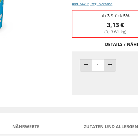
inkl. MwSt., zzgl. Versand
Staffelpreise - Mengenrabatt
ab
3
Stück
5%
3,13 €
(3,13 €/1 kg)
DETAILS / NÄ
ANZAHL VERRINGERN
ANZAHL ERHÖH
NÄHRWERTE
ZUTATEN UND ALLERGEN