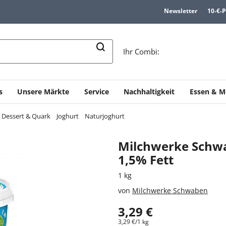
Newsletter
10-€-
n
Ihr Combi:
s
Unsere Märkte
Service
Nachhaltigkeit
Essen & M
, Dessert & Quark
Joghurt
Naturjoghurt
Milchwerke Schw
1,5% Fett
1 kg
von
Milchwerke Schwaben
3,29 €
3,29 €/1 kg