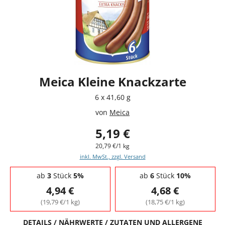
Meica Kleine Knackzarte
6 x 41,60 g
von
Meica
5,19 €
20,79 €/1 kg
inkl. MwSt., zzgl. Versand
Staffelpreise - Mengenrabatt
ab
3
Stück
5%
ab
6
Stück
10%
4,94 €
4,68 €
(19,79 €/1 kg)
(18,75 €/1 kg)
DETAILS / NÄHRWERTE / ZUTATEN UND ALLERGENE