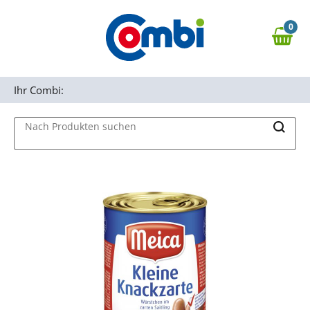
Zum Hauptinhalt springen
0
Zur Navigation springen
0,00 €
MAIN MENU
Zur Suche springen
Ihr Combi:
Nach Produkten suchen