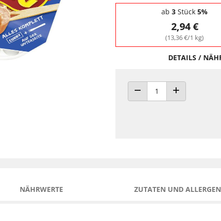
Staffelpreise - Mengenrabatt
ab
3
Stück
5%
2,94 €
(13,36 €/1 kg)
DETAILS / NÄ
ANZAHL VERRINGERN
ANZAHL ERHÖH
NÄHRWERTE
ZUTATEN UND ALLERGEN