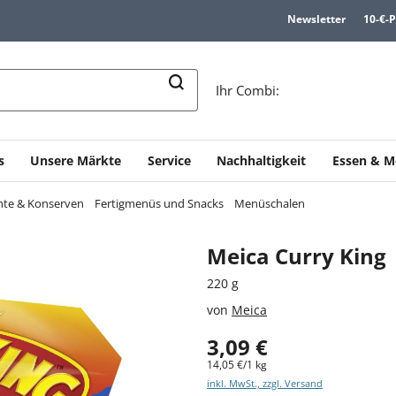
Newsletter
10-€-
n
Ihr Combi:
s
Unsere Märkte
Service
Nachhaltigkeit
Essen & M
chte & Konserven
Fertigmenüs und Snacks
Menüschalen
Meica Curry King
220 g
von
Meica
3,09 €
14,05 €/1 kg
inkl. MwSt., zzgl. Versand