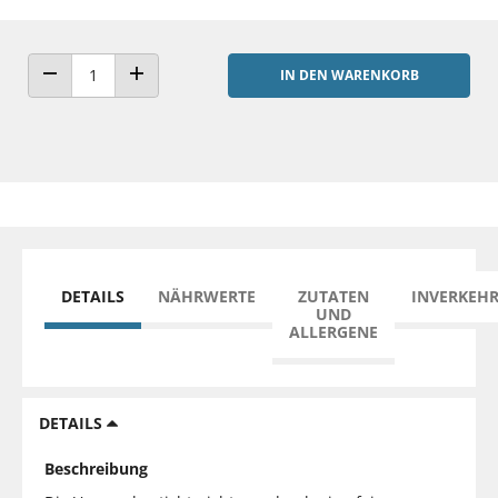
IN DEN WARENKORB
ANZAHL VERRINGERN
ANZAHL ERHÖHEN
DETAILS
NÄHRWERTE
ZUTATEN
INVERKEH
UND
ALLERGENE
DETAILS
Beschreibung