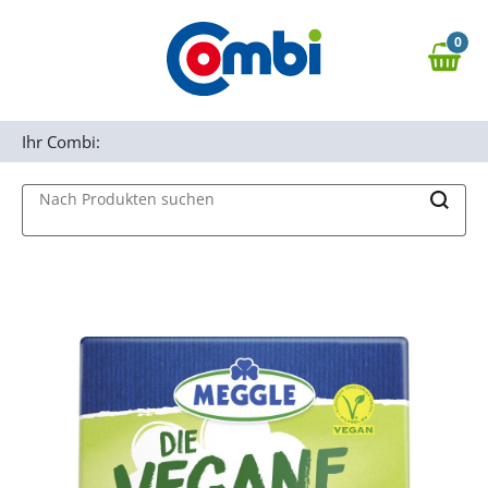
Zum Hauptinhalt springen
0
Zur Navigation springen
0,00 €
MAIN MENU
Zur Suche springen
Ihr Combi:
Nach Produkten suchen