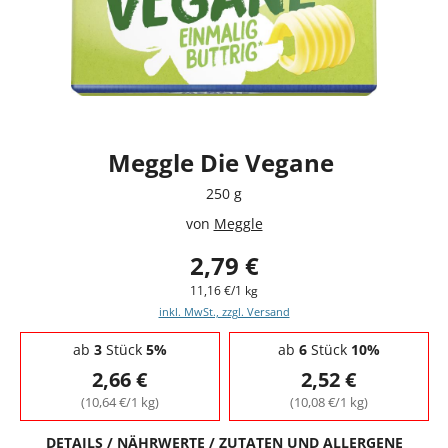
Meggle Die Vegane
250 g
von
Meggle
2,79 €
11,16 €/1 kg
inkl. MwSt., zzgl. Versand
Staffelpreise - Mengenrabatt
ab
3
Stück
5%
ab
6
Stück
10%
2,66 €
2,52 €
(10,64 €/1 kg)
(10,08 €/1 kg)
DETAILS / NÄHRWERTE / ZUTATEN UND ALLERGENE