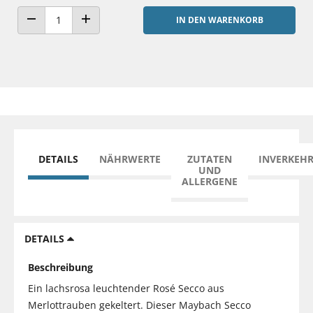
IN DEN WARENKORB
ANZAHL VERRINGERN
ANZAHL ERHÖHEN
DETAILS
NÄHRWERTE
ZUTATEN
INVERKEH
UND
ALLERGENE
DETAILS
Beschreibung
Ein lachsrosa leuchtender Rosé Secco aus
Merlottrauben gekeltert. Dieser Maybach Secco