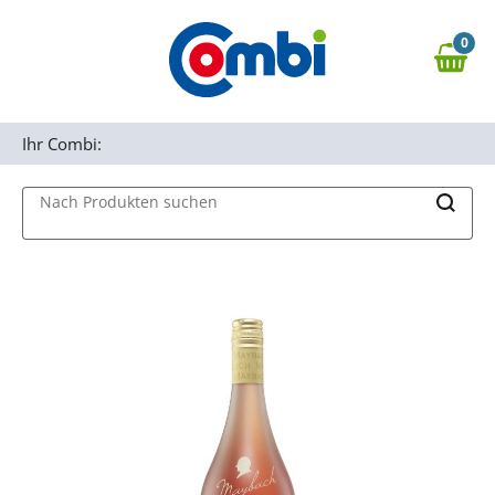
Zum Hauptinhalt springen
0
Zur Navigation springen
0,00 €
MAIN MENU
Zur Suche springen
Ihr Combi:
Nach Produkten suchen