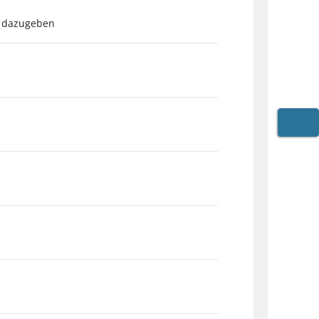
en dazugeben
WARE