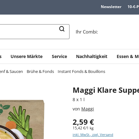
Newsletter
10-€-
n
Ihr Combi:
s
Unsere Märkte
Service
Nachhaltigkeit
Essen & M
enf & Saucen
Brühe & Fonds
Instant Fonds & Bouillons
Maggi Klare Supp
8 x 1 l
von
Maggi
2,59 €
15,42 €/1 kg
inkl. MwSt., zzgl. Versand