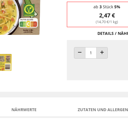
Staffelpreise - Mengenrabatt
ab
3
Stück
5%
2,47 €
(14,70 €/1 kg)
DETAILS / NÄ
ANZAHL VERRINGERN
ANZAHL ERHÖH
NÄHRWERTE
ZUTATEN UND ALLERGEN