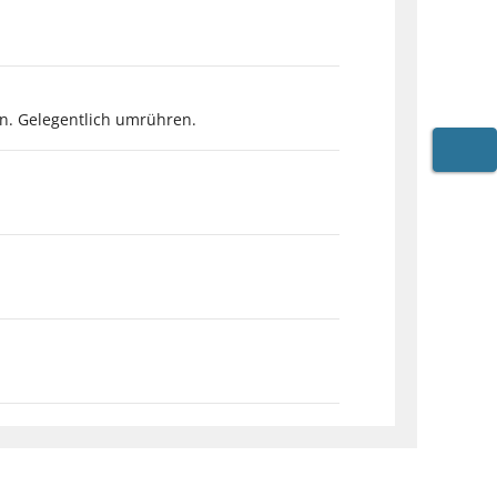
en. Gelegentlich umrühren.
WARE