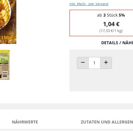
inkl. MwSt., zzgl. Versand
Staffelpreise - Mengenrabatt
ab
3
Stück
5%
1,04 €
(17,33 €/1 kg)
DETAILS / NÄ
ANZAHL VERRINGERN
ANZAHL ERHÖH
NÄHRWERTE
ZUTATEN UND ALLERGEN