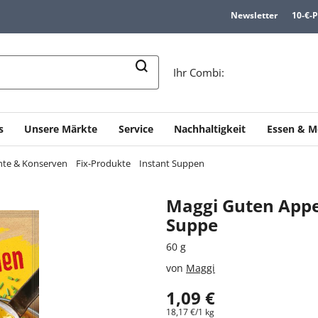
Newsletter
10-€-
n
Ihr Combi:
s
Unsere Märkte
Service
Nachhaltigkeit
Essen & M
chte & Konserven
Fix-Produkte
Instant Suppen
Maggi Guten Appe
Suppe
60 g
von
Maggi
1,09 €
18,17 €/1 kg