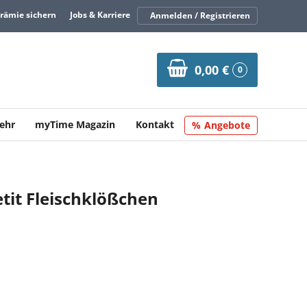
Prämie sichern
Jobs & Karriere
Anmelden / Registrieren
0,00 €
0
ehr
myTime Magazin
Kontakt
Angebote
tit Fleischklößchen