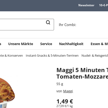
Newsletter
10-€-
n
Ihr Combi:
s
Unsere Märkte
Service
Nachhaltigkeit
Essen & M
chte & Konserven
Instant-Snacks & 5-Minuten-Terrinen
Nudel- & Reisgeric
Maggi 5 Minuten 
Tomaten-Mozzare
55 g
von
Maggi
1,49 €
27,09 €/1 kg