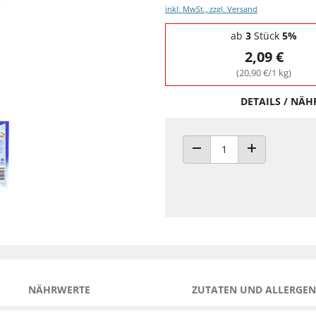
inkl. MwSt., zzgl. Versand
Staffelpreise - Mengenrabatt
ab
3
Stück
5%
2,09 €
(20,90 €/1 kg)
DETAILS / NÄ
ANZAHL VERRINGERN
ANZAHL ERHÖH
NÄHRWERTE
ZUTATEN UND ALLERGEN