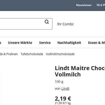
Newsletter
10-€-
n
Ihr Combi:
s
Unsere Märkte
Service
Nachhaltigkeit
Essen & M
e & Pralinen
Tafelschokolade
Vollmilchschokolade
Lindt Maitre Choc
Vollmilch
100 g
von
Lindt
2,19 €
21,90 €/1 kg