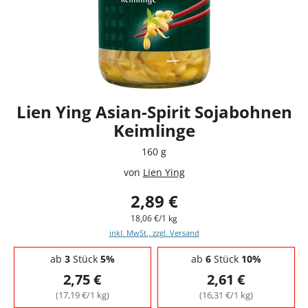
Lien Ying Asian-Spirit Sojabohnen
Keimlinge
160 g
von
Lien Ying
2,89 €
18,06 €/1 kg
inkl. MwSt., zzgl. Versand
Staffelpreise - Mengenrabatt
ab
3
Stück
5%
ab
6
Stück
10%
2,75 €
2,61 €
(17,19 €/1 kg)
(16,31 €/1 kg)