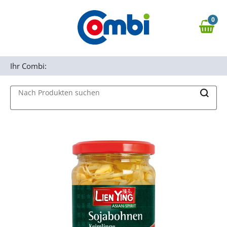
Zum Hauptinhalt springen
0
Zur Navigation springen
0,00 €
MAIN MENU
Zur Suche springen
Ihr Combi:
Nach Produkten suchen