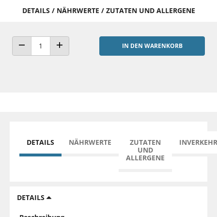
DETAILS / NÄHRWERTE / ZUTATEN UND ALLERGENE
IN DEN WARENKORB
ANZAHL VERRINGERN
ANZAHL ERHÖHEN
DETAILS
NÄHRWERTE
ZUTATEN
INVERKEH
UND
ALLERGENE
DETAILS