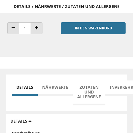
DETAILS / NÄHRWERTE / ZUTATEN UND ALLERGENE
IN DEN WARENKORB
ANZAHL VERRINGERN
ANZAHL ERHÖHEN
DETAILS
NÄHRWERTE
ZUTATEN
INVERKEH
UND
ALLERGENE
DETAILS