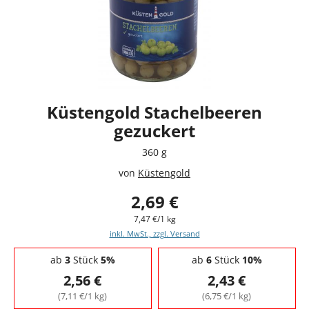
Küstengold Stachelbeeren
gezuckert
360 g
von
Küstengold
2,69 €
7,47 €/1 kg
inkl. MwSt., zzgl. Versand
Staffelpreise - Mengenrabatt
ab
3
Stück
5%
ab
6
Stück
10%
2,56 €
2,43 €
(7,11 €/1 kg)
(6,75 €/1 kg)