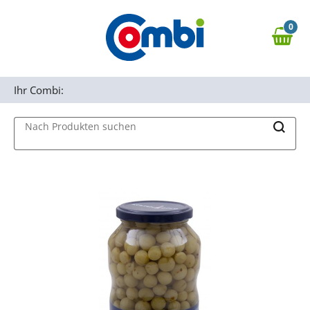
Zum Hauptinhalt springen
0
Zur Navigation springen
0,00 €
MAIN MENU
Zur Suche springen
Ihr Combi:
Nach Produkten suchen