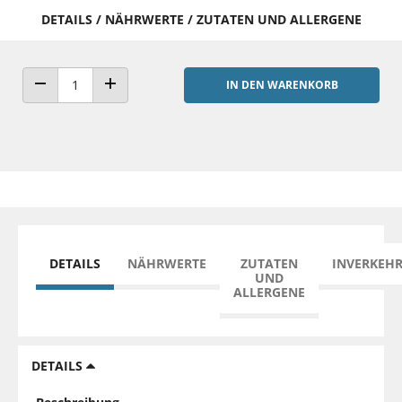
DETAILS / NÄHRWERTE / ZUTATEN UND ALLERGENE
IN DEN WARENKORB
ANZAHL VERRINGERN
ANZAHL ERHÖHEN
DETAILS
NÄHRWERTE
ZUTATEN
INVERKEH
UND
ALLERGENE
DETAILS