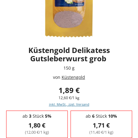
Küstengold Delikatess
Gutsleberwurst grob
150 g
von
Küstengold
1,89 €
12,60 €/1 kg
inkl. MwSt., zzgl. Versand
Staffelpreise - Mengenrabatt
ab
3
Stück
5%
ab
6
Stück
10%
1,80 €
1,71 €
(12,00 €/1 kg)
(11,40 €/1 kg)