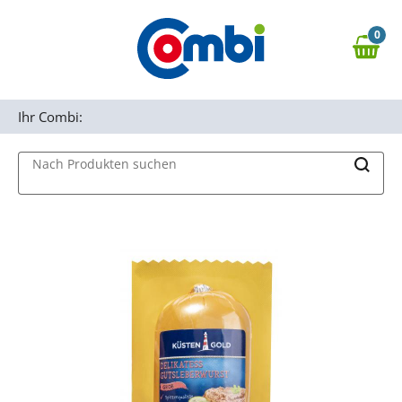
Zum Hauptinhalt springen
0
Zur Navigation springen
0,00 €
MAIN MENU
Zur Suche springen
Ihr Combi:
Nach Produkten suchen