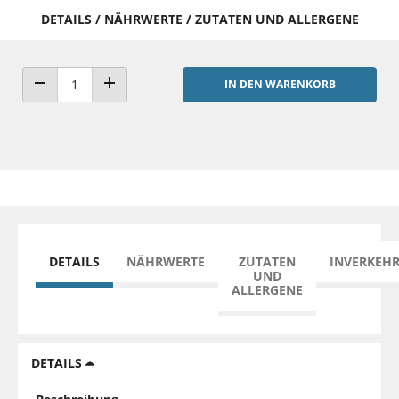
DETAILS / NÄHRWERTE / ZUTATEN UND ALLERGENE
IN DEN WARENKORB
ANZAHL VERRINGERN
ANZAHL ERHÖHEN
DETAILS
NÄHRWERTE
ZUTATEN
INVERKEH
UND
ALLERGENE
DETAILS