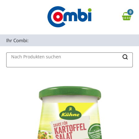
Zum Hauptinhalt springen
0
Zur Navigation springen
0,00 €
MAIN MENU
Zur Suche springen
Ihr Combi:
Nach Produkten suchen