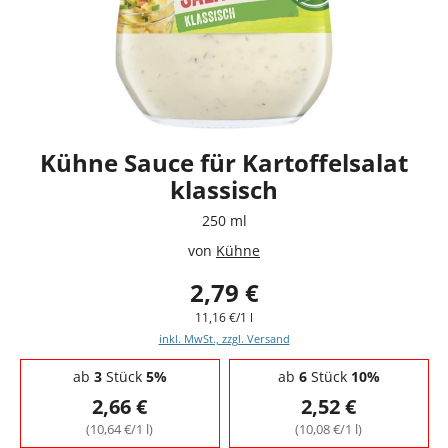
Kühne Sauce für Kartoffelsalat
klassisch
250 ml
von
Kühne
2,79 €
11,16 €/1 l
inkl. MwSt., zzgl. Versand
Staffelpreise - Mengenrabatt
ab
3
Stück
5%
ab
6
Stück
10%
2,66 €
2,52 €
(10,64 €/1 l)
(10,08 €/1 l)