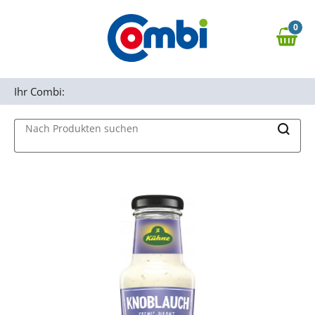
Zum Hauptinhalt springen
0
Zur Navigation springen
0,00 €
MAIN MENU
Zur Suche springen
Ihr Combi:
Nach Produkten suchen