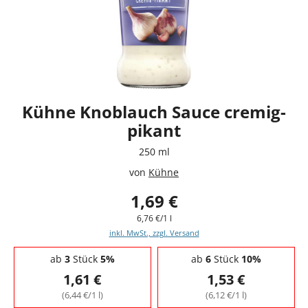
Kühne Knoblauch Sauce cremig-
pikant
250 ml
von
Kühne
1,69 €
6,76 €/1 l
inkl. MwSt., zzgl. Versand
Staffelpreise - Mengenrabatt
ab
3
Stück
5%
ab
6
Stück
10%
1,61 €
1,53 €
(6,44 €/1 l)
(6,12 €/1 l)