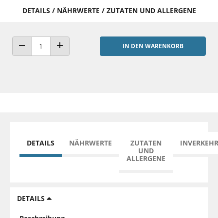
DETAILS / NÄHRWERTE / ZUTATEN UND ALLERGENE
IN DEN WARENKORB
ANZAHL VERRINGERN
ANZAHL ERHÖHEN
DETAILS
NÄHRWERTE
ZUTATEN
INVERKEH
UND
ALLERGENE
DETAILS