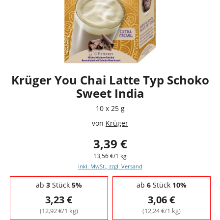
Krüger You Chai Latte Typ Schoko
Sweet India
10 x 25 g
von
Krüger
3,39 €
13,56 €/1 kg
inkl. MwSt., zzgl. Versand
Staffelpreise - Mengenrabatt
ab
3
Stück
5%
ab
6
Stück
10%
3,23 €
3,06 €
(12,92 €/1 kg)
(12,24 €/1 kg)