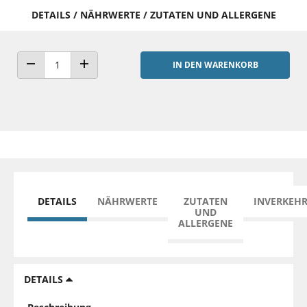
DETAILS / NÄHRWERTE / ZUTATEN UND ALLERGENE
IN DEN WARENKORB
ANZAHL VERRINGERN
ANZAHL ERHÖHEN
DETAILS
NÄHRWERTE
ZUTATEN
INVERKEH
UND
ALLERGENE
DETAILS