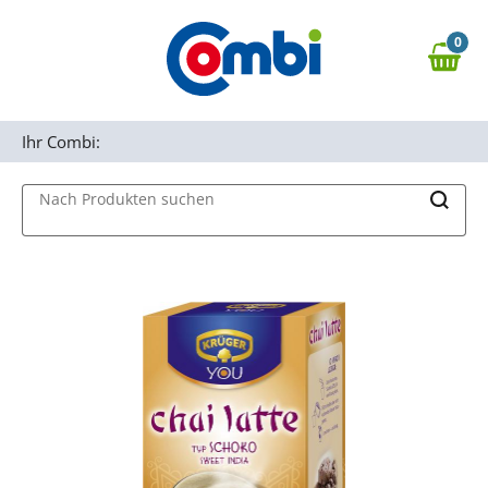
Zum Hauptinhalt springen
0
Zur Navigation springen
0,00 €
MAIN MENU
Zur Suche springen
Ihr Combi:
Nach Produkten suchen