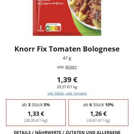
Knorr Fix Tomaten Bolognese
47 g
von
Knorr
1,39 €
29,57 €/1 kg
inkl. MwSt., zzgl. Versand
Staffelpreise - Mengenrabatt
ab
3
Stück
5%
ab
6
Stück
10%
1,33 €
1,26 €
(28,30 €/1 kg)
(26,81 €/1 kg)
DETAILS / NÄHRWERTE / ZUTATEN UND ALLERGENE