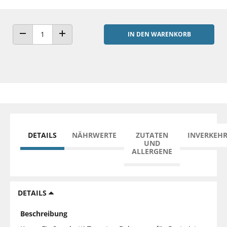
IN DEN WARENKORB
ANZAHL VERRINGERN
ANZAHL ERHÖHEN
DETAILS
NÄHRWERTE
ZUTATEN
INVERKEH
UND
ALLERGENE
DETAILS
Beschreibung