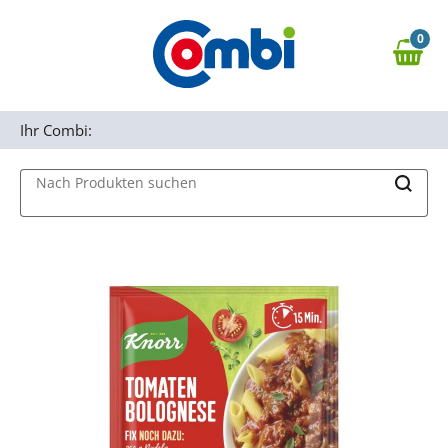
Zum Hauptinhalt springen
0
Zur Navigation springen
0,00 €
MAIN MENU
Zur Suche springen
Ihr Combi:
Nach Produkten suchen