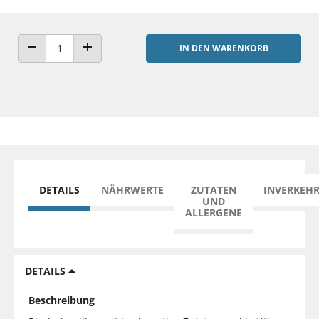
IN DEN WARENKORB
ANZAHL VERRINGERN
ANZAHL ERHÖHEN
DETAILS
NÄHRWERTE
ZUTATEN
INVERKEH
UND
ALLERGENE
DETAILS
Beschreibung