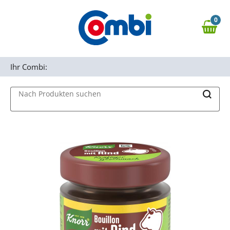
Zum Hauptinhalt springen
0
Zur Navigation springen
0,00 €
MAIN MENU
Zur Suche springen
Ihr Combi:
Nach Produkten suchen