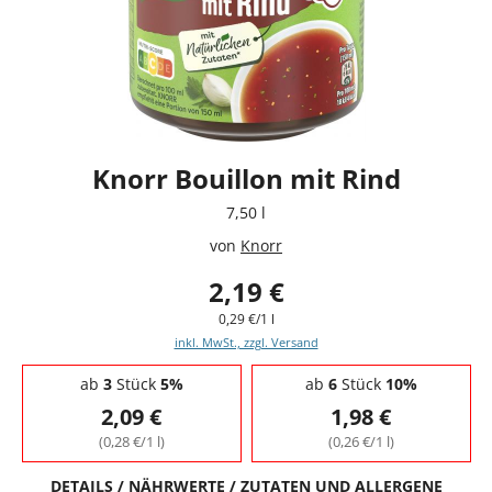
Knorr Bouillon mit Rind
7,50 l
von
Knorr
2,19 €
0,29 €/1 l
inkl. MwSt., zzgl. Versand
Staffelpreise - Mengenrabatt
ab
3
Stück
5%
ab
6
Stück
10%
2,09 €
1,98 €
(0,28 €/1 l)
(0,26 €/1 l)
DETAILS / NÄHRWERTE / ZUTATEN UND ALLERGENE