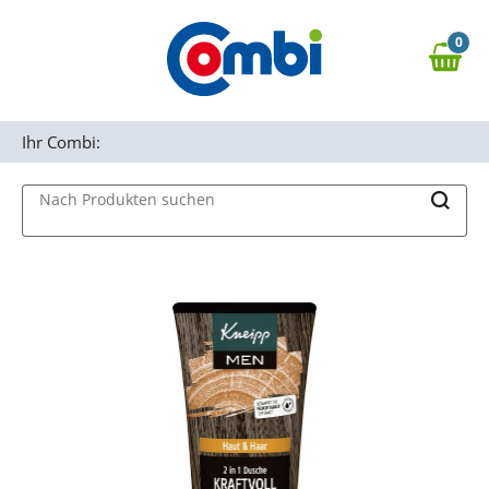
Zum Hauptinhalt springen
0
Zur Navigation springen
0,00 €
MAIN MENU
Zur Suche springen
Ihr Combi:
Nach Produkten suchen