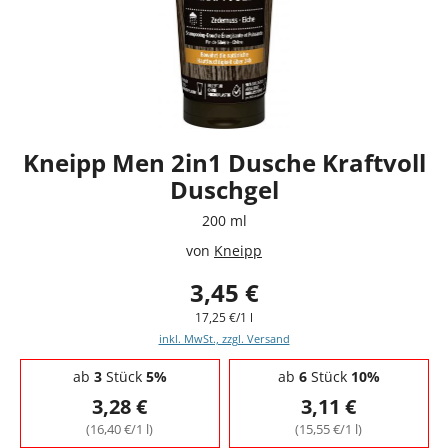
Kneipp Men 2in1 Dusche Kraftvoll
Duschgel
200 ml
von
Kneipp
3,45 €
17,25 €/1 l
inkl. MwSt., zzgl. Versand
Staffelpreise - Mengenrabatt
ab
3
Stück
5%
ab
6
Stück
10%
3,28 €
3,11 €
(16,40 €/1 l)
(15,55 €/1 l)